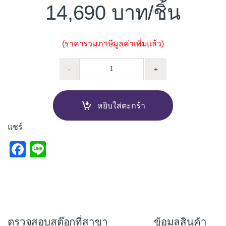
14,690
/ชิ้น
(ราคารวมภาษีมูลค่าเพิ่มแล้ว)
ประตู บานเลื่อน 4 บาน มุ้ง DAR
-
+
หยิบใส่ตะกร้า
แชร์
F
Li
a
n
c
e
e
b
ตรวจสอบสต๊อกที่สาขา
ข้อมูลสินค้า