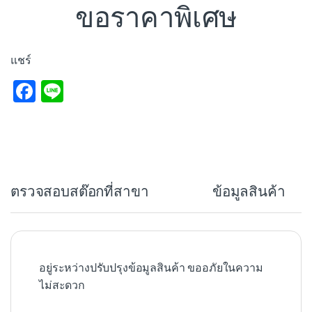
ขอราคาพิเศษ
แชร์
F
Li
a
n
c
e
e
b
ตรวจสอบสต๊อกที่สาขา
ข้อมูลสินค้า
o
o
k
อยู่ระหว่างปรับปรุงข้อมูลสินค้า ขออภัยในความ
ไม่สะดวก