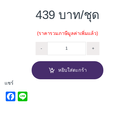
439
/ชุด
(ราคารวมภาษีมูลค่าเพิ่มแล้ว)
กุญแจคล้อง ยาว SOLEX R PREMI
-
+
หยิบใส่ตะกร้า
แชร์
F
Li
a
n
c
e
e
b