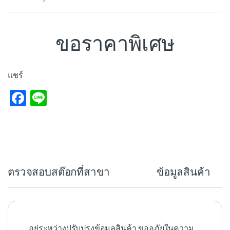
ขอราคาพิเศษ
แชร์
F
Li
a
n
c
e
e
b
ตรวจสอบสต๊อกที่สาขา
ข้อมูลสินค้า
o
o
k
อยู่ระหว่างปรับปรุงข้อมูลสินค้า ขออภัยในความ