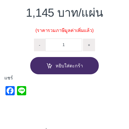
1,145
/แผ่น
(ราคารวมภาษีมูลค่าเพิ่มแล้ว)
ไม้อัดประสานจ๊อย ยางพารา 120
-
+
หยิบใส่ตะกร้า
แชร์
F
Li
a
n
c
e
e
b