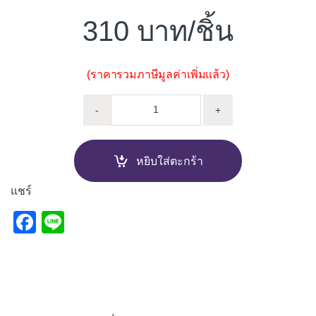
310
/ชิ้น
(ราคารวมภาษีมูลค่าเพิ่มแล้ว)
ตะแกรงสแตนเลสแบบเหลี่ยม MAVI
-
+
หยิบใส่ตะกร้า
แชร์
F
Li
a
n
c
e
e
b