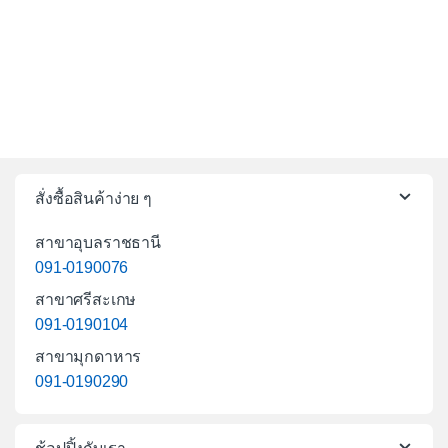
สั่งซื้อสินค้าง่าย ๆ
สาขาอุบลราชธานี
091-0190076
สาขาศรีสะเกษ
091-0190104
สาขามุกดาหาร
091-0190290