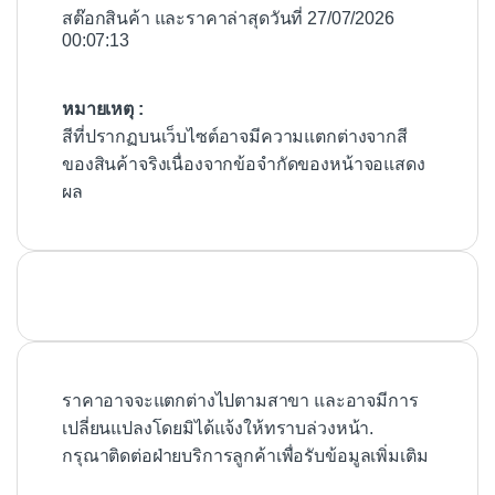
สต๊อกสินค้า และราคาล่าสุดวันที่ 27/07/2026
00:07:13
หมายเหตุ :
สีที่ปรากฏบนเว็บไซต์อาจมีความแตกต่างจากสี
ของสินค้าจริงเนื่องจากข้อจำกัดของหน้าจอแสดง
ผล
ราคาอาจจะแตกต่างไปตามสาขา และอาจมีการ
เปลี่ยนแปลงโดยมิได้แจ้งให้ทราบล่วงหน้า.
กรุณาติดต่อฝ่ายบริการลูกค้าเพื่อรับข้อมูลเพิ่มเติม