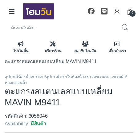
Skip to navigation
Skip to content
0
ค้นหา:
โปรโมชั่น
บริการร้าน
สมาชิกโฮมวัน
เกี่ยวกับเรา
ตะแกรงสแตนเลสแบบเหลี่ยม MAVIN M9411
อุปกรณ์ห้องน้ำ>กระจก/อุปกรณ์ภายในห้องน้ำ>ราวแขวน/ขอแขวนผ้า/
ห่วงแขวนผ้า
ตะแกรงสแตนเลสแบบเหลี่ยม
MAVIN M9411
รหัสสินค้า: 3058046
Availability:
มีสินค้า