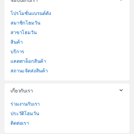
ช้อปปิ้งกับเรา
โปรโมชั่นแบรนด์ดัง
สมาชิกโฮมวัน
สาขาโฮมวัน
สินค้า
บริการ
แคตตาล็อกสินค้า
สถานะจัดส่งสินค้า
เกี่ยวกับเรา
ร่วมงานกับเรา
ประวัติโฮมวัน
ติดต่อเรา