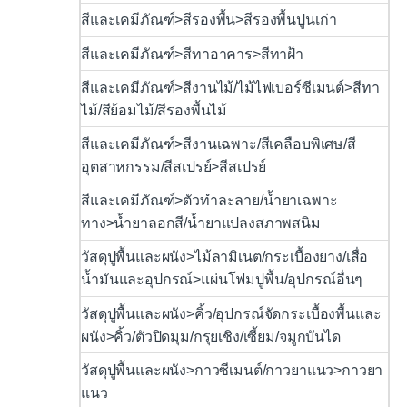
สีและเคมีภัณฑ์>สีรองพื้น>สีรองพื้นปูนเก่า
สีและเคมีภัณฑ์>สีทาอาคาร>สีทาฝ้า
สีและเคมีภัณฑ์>สีงานไม้/ไม้ไฟเบอร์ซีเมนต์>สีทา
ไม้/สีย้อมไม้/สีรองพื้นไม้
สีและเคมีภัณฑ์>สีงานเฉพาะ/สีเคลือบพิเศษ/สี
อุตสาหกรรม/สีสเปรย์>สีสเปรย์
สีและเคมีภัณฑ์>ตัวทำละลาย/น้ำยาเฉพาะ
ทาง>น้ำยาลอกสี/น้ำยาแปลงสภาพสนิม
วัสดุปูพื้นและผนัง>ไม้ลามิเนต/กระเบื้องยาง/เสื่อ
น้ำมันและอุปกรณ์>แผ่นโฟมปูพื้น/อุปกรณ์อื่นๆ
วัสดุปูพื้นและผนัง>คิ้ว/อุปกรณ์จัดกระเบื้องพื้นและ
ผนัง>คิ้ว/ตัวปิดมุม/กรุยเชิง/เซี้ยม/จมูกบันได
วัสดุปูพื้นและผนัง>กาวซีเมนต์/กาวยาแนว>กาวยา
แนว