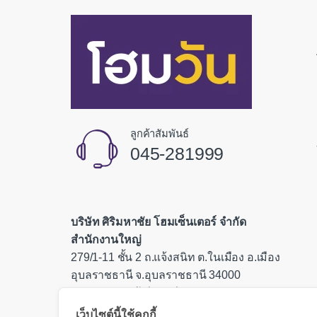
ลูกค้าสัมพันธ์
045-281999
บริษัท ศิริมหาชัย โฮมเซ็นเตอร์ จำกัด
สำนักงานใหญ่
279/1-11 ชั้น 2 ถ.แจ้งสนิท ต.ในเมือง อ.เมือง
อุบลราชธานี จ.อุบลราชธานี 34000
เลขประจำตัวผู้เสียภาษี 0335554000085
เว็บไซต์นี้ใช้คุกกี้