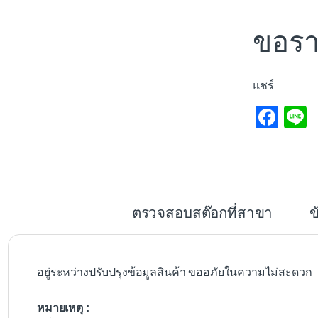
ขอรา
แชร์
F
L
a
c
e
b
ตรวจสอบสต๊อกที่สาขา
ข
o
o
k
อยู่ระหว่างปรับปรุงข้อมูลสินค้า ขออภัยในความไม่สะดวก
หมายเหตุ :