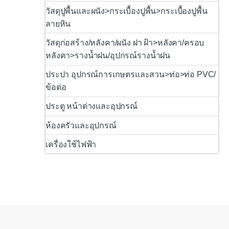
วัสดุปูพื้นและผนัง>กระเบื้องปูพื้น>กระเบื้องปูพื้น
ลายหิน
วัสดุก่อสร้าง/หลังคา/ผนัง ฝา ฝ้า>หลังคา/ครอบ
หลังคา>รางน้ำฝน/อุปกรณ์รางน้ำฝน
ประปา อุปกรณ์การเกษตรและสวน>ท่อ>ท่อ PVC/
ข้อต่อ
ประตู หน้าต่างและอุปกรณ์
ห้องครัวและอุปกรณ์
เครื่องใช้ไฟฟ้า