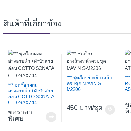
สินค้าที่เกี่ยวข้อง
*** ชุดก๊อกอ่างล้างหน้า
**
ครบชุด MAVIN S-
RO
*** ชุดก๊อกผสม
M2206
A5
อ่างอาบน้ำ +ฝักบัวสาย
อ่อน COTTO SONATA
CT329AXZ44
ข
450
/ชุด
พ
ขอราคา
พิเศษ