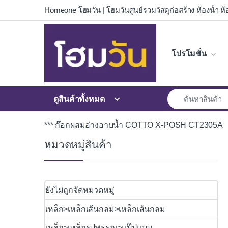
Skip to navigation
Skip to content
Homeone โฮมวัน | โฮมวันศูนย์รวมวัสดุก่อสร้าง ห้องน้ำ ห้อ
โปรโมชั่น
ดูสินค้าทั้งหมด
*** ก๊อกผสมอ่างอาบน้ำ COTTO X-POSH CT2305A
หมวดหมู่สินค้า
ยังไม่ถูกจัดหมวดหมู่
เหล็ก>เหล็กเส้นกลม>เหล็กเส้นกลม
เหล็ก>เหล็กรูปพรรณ>แป๊ปแบน