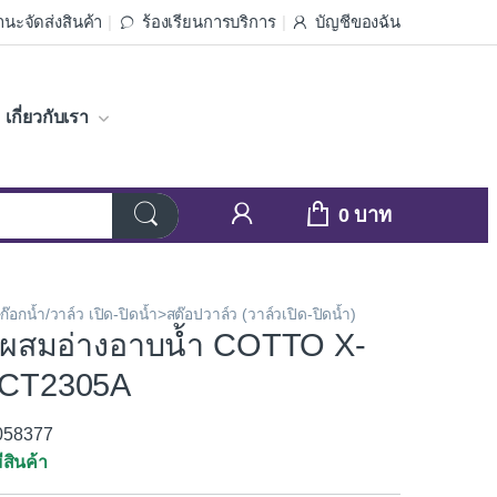
นะจัดส่งสินค้า
ร้องเรียนการบริการ
บัญชีของฉัน
เกี่ยวกับเรา
0
ก๊อกน้ำ/วาล์ว เปิด-ปิดน้ำ>สต๊อปวาล์ว (วาล์วเปิด-ปิดน้ำ)
อกผสมอ่างอาบน้ำ COTTO X-
CT2305A
3058377
ีสินค้า