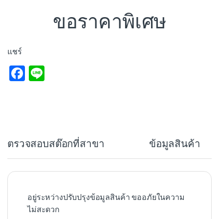
ขอราคาพิเศษ
แชร์
F
Li
a
n
c
e
e
b
ตรวจสอบสต๊อกที่สาขา
ข้อมูลสินค้า
o
o
k
อยู่ระหว่างปรับปรุงข้อมูลสินค้า ขออภัยในความ
ไม่สะดวก