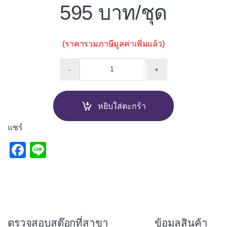
595
/ชุด
(ราคารวมภาษีมูลค่าเพิ่มแล้ว)
*** ชุดก๊อกอ่างล้างหน้าครบชุด 
-
+
หยิบใส่ตะกร้า
แชร์
F
Li
a
n
c
e
e
b
ตรวจสอบสต๊อกที่สาขา
ข้อมูลสินค้า