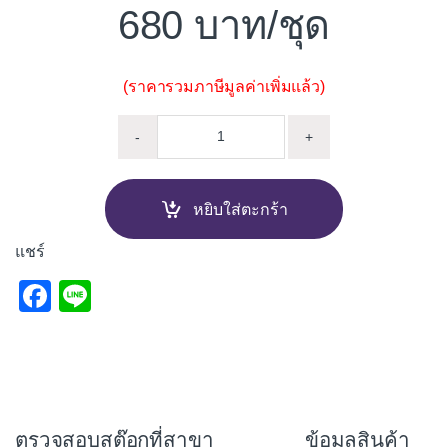
680
/ชุด
(ราคารวมภาษีมูลค่าเพิ่มแล้ว)
ชุดก๊อกอ่างล้างหน้าครบชุด MAVI
-
+
หยิบใส่ตะกร้า
แชร์
F
Li
a
n
c
e
e
b
ตรวจสอบสต๊อกที่สาขา
ข้อมูลสินค้า