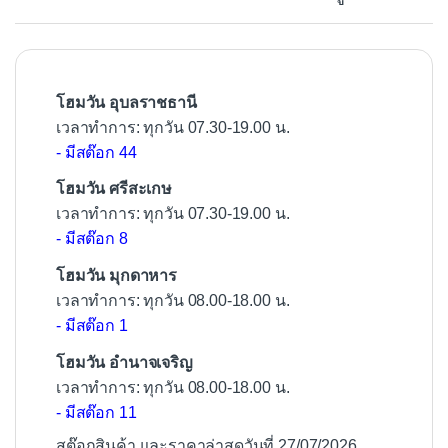
o
o
k
โฮมวัน อุบลราชธานี
เวลาทำการ: ทุกวัน 07.30-19.00 น.
- มีสต๊อก 44
โฮมวัน ศรีสะเกษ
เวลาทำการ: ทุกวัน 07.30-19.00 น.
- มีสต๊อก 8
โฮมวัน มุกดาหาร
เวลาทำการ: ทุกวัน 08.00-18.00 น.
- มีสต๊อก 1
โฮมวัน อำนาจเจริญ
เวลาทำการ: ทุกวัน 08.00-18.00 น.
- มีสต๊อก 11
สต๊อกสินค้า และราคาล่าสุดวันที่ 27/07/2026