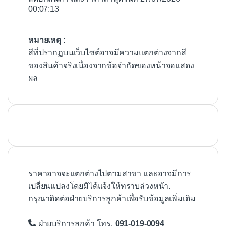
00:07:13
หมายเหตุ :
สีที่ปรากฏบนเว็บไซต์อาจมีความแตกต่างจากสี
ของสินค้าจริงเนื่องจากข้อจำกัดของหน้าจอแสดง
ผล
ราคาอาจจะแตกต่างไปตามสาขา และอาจมีการ
เปลี่ยนแปลงโดยมิได้แจ้งให้ทราบล่วงหน้า.
กรุณาติดต่อฝ่ายบริการลูกค้าเพื่อรับข้อมูลเพิ่มเติม
ฝ่ายบริการลูกค้า โทร.
091-019-0094