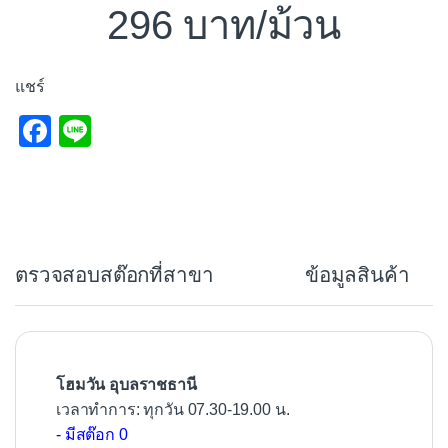
296
/ม้วน
แชร์
F
Li
a
n
c
e
e
b
ตรวจสอบสต๊อกที่สาขา
ข้อมูลสินค้า
o
o
k
โฮมวัน อุบลราชธานี
เวลาทำการ: ทุกวัน 07.30-19.00 น.
- มีสต๊อก 0