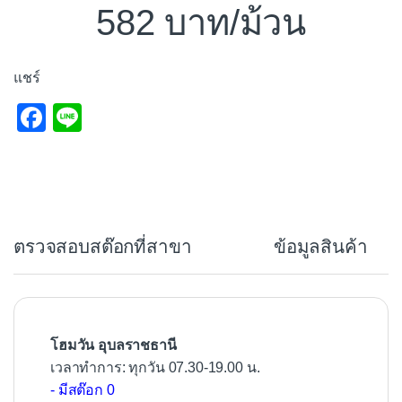
582
/ม้วน
แชร์
F
Li
a
n
c
e
e
b
ตรวจสอบสต๊อกที่สาขา
ข้อมูลสินค้า
o
o
k
โฮมวัน อุบลราชธานี
เวลาทำการ: ทุกวัน 07.30-19.00 น.
- มีสต๊อก 0