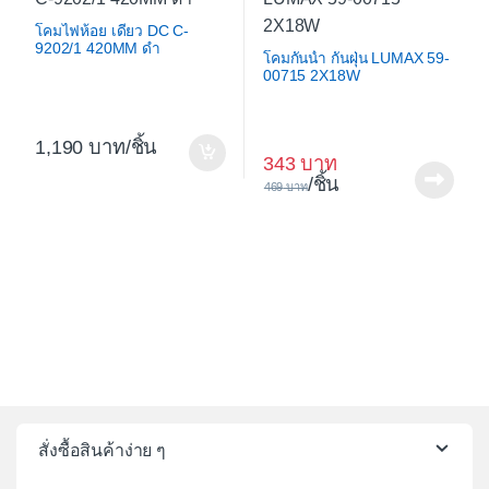
โคมไฟห้อย เดี่ยว DC C-
9202/1 420MM ดำ
โคมกันน้ำ กันฝุ่น LUMAX 59-
00715 2X18W
1,190
/ชิ้น
343
/ชิ้น
469
สั่งซื้อสินค้าง่าย ๆ