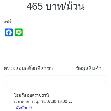
465
/ม้วน
แชร์
F
Li
a
n
c
e
e
b
ตรวจสอบสต๊อกที่สาขา
ข้อมูลสินค้า
o
o
k
โฮมวัน อุบลราชธานี
เวลาทำการ: ทุกวัน 07.30-19.00 น.
- มีสต๊อก 0