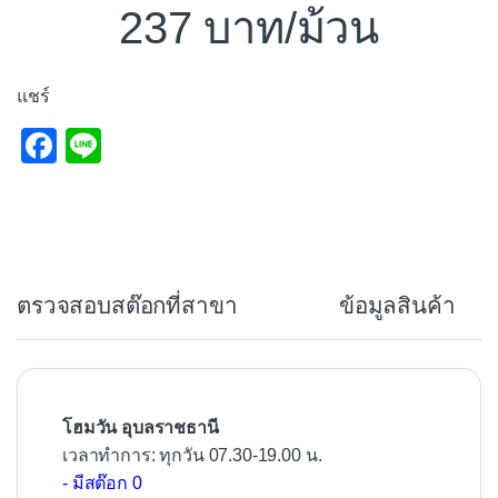
237
/ม้วน
แชร์
F
Li
a
n
c
e
e
b
ตรวจสอบสต๊อกที่สาขา
ข้อมูลสินค้า
o
o
k
โฮมวัน อุบลราชธานี
เวลาทำการ: ทุกวัน 07.30-19.00 น.
- มีสต๊อก 0