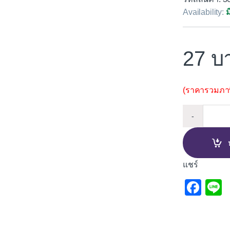
Availability:
ม
27
(ราคารวมภาษี
อิฐบล็อ
-
แชร์
F
L
a
c