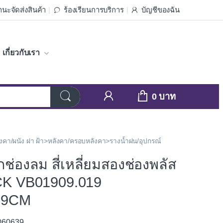
นะจัดส่งสินค้า
ร้องเรียนการบริการ
บัญชีของฉัน
เกี่ยวกับเรา
0
หลังคา/ผนัง ฝา ฝ้า>หลังคา/ครอบหลังคา>รางน้ำฝน/อุปกรณ์
กช่องลม สี่เหลี่ยมสองช่องพลัส
K VB01909.019
x9CM
3060639