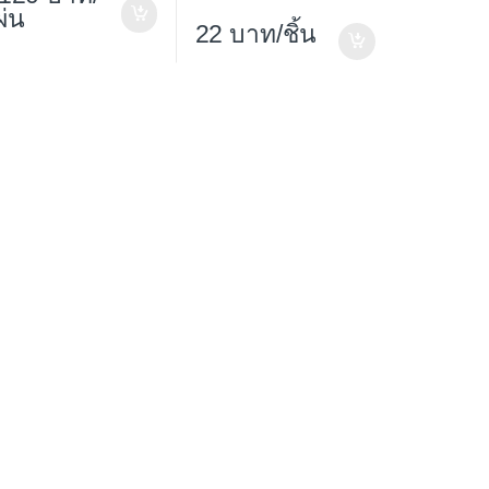
ผ่น
22
/ชิ้น