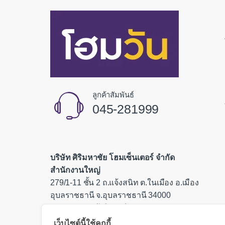
ลูกค้าสัมพันธ์
045-281999
บริษัท ศิริมหาชัย โฮมเซ็นเตอร์ จำกัด
สำนักงานใหญ่
279/1-11 ชั้น 2 ถ.แจ้งสนิท ต.ในเมือง อ.เมือง
อุบลราชธานี จ.อุบลราชธานี 34000
เลขประจำตัวผู้เสียภาษี 0335554000085
เว็บไซต์นี้ใช้คุกกี้