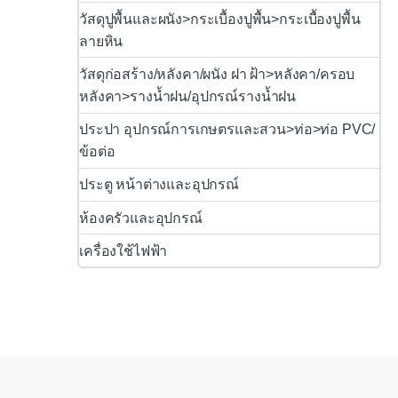
วัสดุปูพื้นและผนัง>กระเบื้องปูพื้น>กระเบื้องปูพื้น
ลายหิน
วัสดุก่อสร้าง/หลังคา/ผนัง ฝา ฝ้า>หลังคา/ครอบ
หลังคา>รางน้ำฝน/อุปกรณ์รางน้ำฝน
ประปา อุปกรณ์การเกษตรและสวน>ท่อ>ท่อ PVC/
ข้อต่อ
ประตู หน้าต่างและอุปกรณ์
ห้องครัวและอุปกรณ์
เครื่องใช้ไฟฟ้า