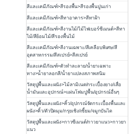
สีและเคมีภัณฑ์>สีรองพื้น>สีรองพื้นปูนเก่า
สีและเคมีภัณฑ์>สีทาอาคาร>สีทาฝ้า
สีและเคมีภัณฑ์>สีงานไม้/ไม้ไฟเบอร์ซีเมนต์>สีทา
ไม้/สีย้อมไม้/สีรองพื้นไม้
สีและเคมีภัณฑ์>สีงานเฉพาะ/สีเคลือบพิเศษ/สี
อุตสาหกรรม/สีสเปรย์>สีสเปรย์
สีและเคมีภัณฑ์>ตัวทำละลาย/น้ำยาเฉพาะ
ทาง>น้ำยาลอกสี/น้ำยาแปลงสภาพสนิม
วัสดุปูพื้นและผนัง>ไม้ลามิเนต/กระเบื้องยาง/เสื่อ
น้ำมันและอุปกรณ์>แผ่นโฟมปูพื้น/อุปกรณ์อื่นๆ
วัสดุปูพื้นและผนัง>คิ้ว/อุปกรณ์จัดกระเบื้องพื้นและ
ผนัง>คิ้ว/ตัวปิดมุม/กรุยเชิง/เซี้ยม/จมูกบันได
วัสดุปูพื้นและผนัง>กาวซีเมนต์/กาวยาแนว>กาวยา
แนว