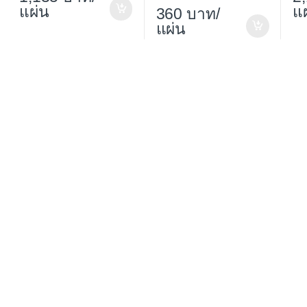
แผ่น
แ
360
/
แผ่น