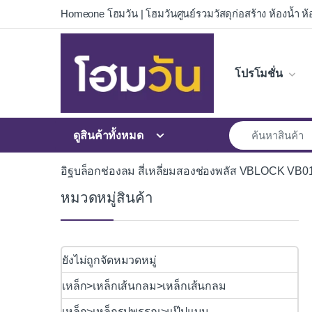
Skip to navigation
Skip to content
Homeone โฮมวัน | โฮมวันศูนย์รวมวัสดุก่อสร้าง ห้องน้ำ ห้อ
โปรโมชั่น
ดูสินค้าทั้งหมด
อิฐบล็อกช่องลม สี่เหลี่ยมสองช่องพลัส VBLOCK VB
หมวดหมู่สินค้า
ยังไม่ถูกจัดหมวดหมู่
เหล็ก>เหล็กเส้นกลม>เหล็กเส้นกลม
เหล็ก>เหล็กรูปพรรณ>แป๊ปแบน