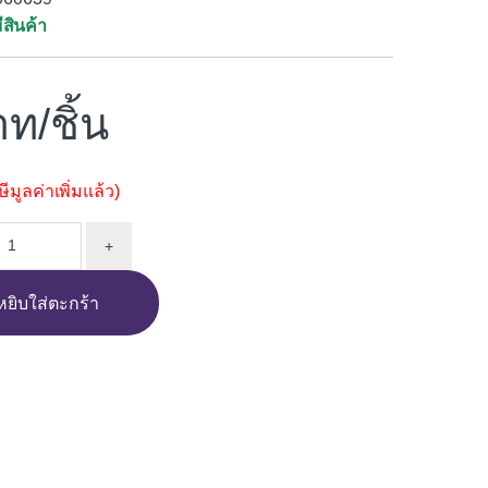
ีสินค้า
/ชิ้น
มูลค่าเพิ่มแล้ว)
กช่องลม สี่เหลี่ยมสองช่องพลัส VBLOCK VB01909.019 19x19x9CM
+
หยิบใส่ตะกร้า
i
n
e