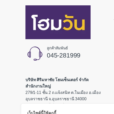
ลูกค้าสัมพันธ์
045-281999
บริษัท ศิริมหาชัย โฮมเซ็นเตอร์ จำกัด
สำนักงานใหญ่
279/1-11 ชั้น 2 ถ.แจ้งสนิท ต.ในเมือง อ.เมือง
อุบลราชธานี จ.อุบลราชธานี 34000
เลขประจำตัวผู้เสียภาษี 0335554000085
เว็บไซต์นี้ใช้คุกกี้