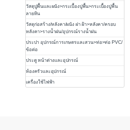
วัสดุปูพื้นและผนัง>กระเบื้องปูพื้น>กระเบื้องปูพื้น
ลายหิน
วัสดุก่อสร้าง/หลังคา/ผนัง ฝา ฝ้า>หลังคา/ครอบ
หลังคา>รางน้ำฝน/อุปกรณ์รางน้ำฝน
ประปา อุปกรณ์การเกษตรและสวน>ท่อ>ท่อ PVC/
ข้อต่อ
ประตู หน้าต่างและอุปกรณ์
ห้องครัวและอุปกรณ์
เครื่องใช้ไฟฟ้า