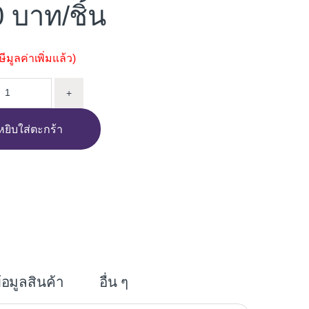
0
/ชิ้น
มูลค่าเพิ่มแล้ว)
ิ๊กซอ MAKITA M4301B 450W quantity
+
หยิบใส่ตะกร้า
i
n
e
้อมูลสินค้า
อื่น ๆ