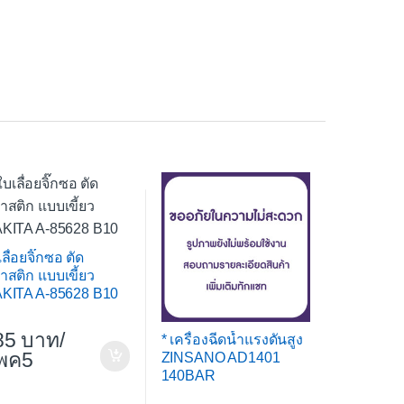
ลื่อยจิ๊กซอ ตัด
าสติก แบบเขี้ยว
KITA A-85628 B10
85
/
* เครื่องฉีดน้ำแรงดันสูง
พค5
ZINSANO AD1401
140BAR