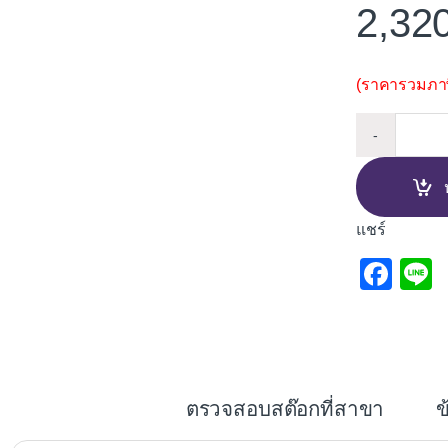
2,32
(ราคารวมภาษี
เลื่อยจ
-
แชร์
F
L
a
c
e
b
ตรวจสอบสต๊อกที่สาขา
ข
o