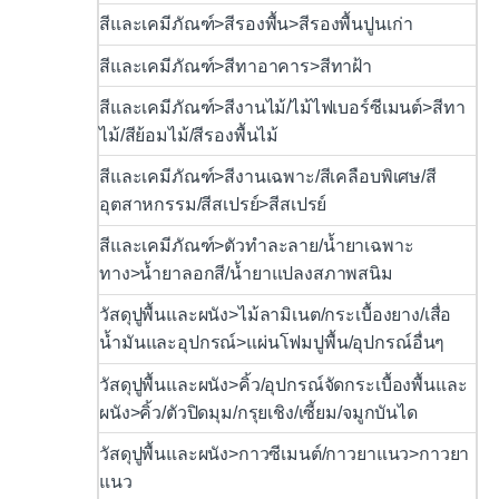
สีและเคมีภัณฑ์>สีรองพื้น>สีรองพื้นปูนเก่า
สีและเคมีภัณฑ์>สีทาอาคาร>สีทาฝ้า
สีและเคมีภัณฑ์>สีงานไม้/ไม้ไฟเบอร์ซีเมนต์>สีทา
ไม้/สีย้อมไม้/สีรองพื้นไม้
สีและเคมีภัณฑ์>สีงานเฉพาะ/สีเคลือบพิเศษ/สี
อุตสาหกรรม/สีสเปรย์>สีสเปรย์
สีและเคมีภัณฑ์>ตัวทำละลาย/น้ำยาเฉพาะ
ทาง>น้ำยาลอกสี/น้ำยาแปลงสภาพสนิม
วัสดุปูพื้นและผนัง>ไม้ลามิเนต/กระเบื้องยาง/เสื่อ
น้ำมันและอุปกรณ์>แผ่นโฟมปูพื้น/อุปกรณ์อื่นๆ
วัสดุปูพื้นและผนัง>คิ้ว/อุปกรณ์จัดกระเบื้องพื้นและ
ผนัง>คิ้ว/ตัวปิดมุม/กรุยเชิง/เซี้ยม/จมูกบันได
วัสดุปูพื้นและผนัง>กาวซีเมนต์/กาวยาแนว>กาวยา
แนว