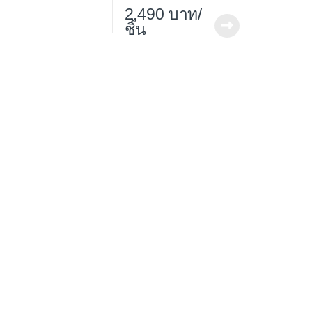
2,490
/
ชิ้น