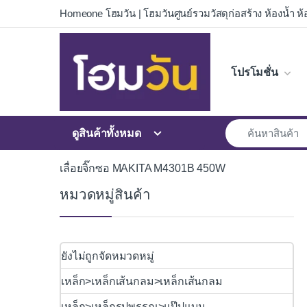
Skip to navigation
Skip to content
Homeone โฮมวัน | โฮมวันศูนย์รวมวัสดุก่อสร้าง ห้องน้ำ ห้อ
โปรโมชั่น
ดูสินค้าทั้งหมด
เลื่อยจิ๊กซอ MAKITA M4301B 450W
หมวดหมู่สินค้า
ยังไม่ถูกจัดหมวดหมู่
เหล็ก>เหล็กเส้นกลม>เหล็กเส้นกลม
เหล็ก>เหล็กรูปพรรณ>แป๊ปแบน