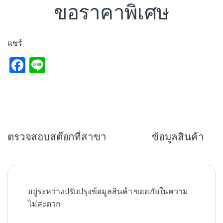
ขอราคาพิเศษ
แชร์
F
Li
a
n
c
e
e
b
ตรวจสอบสต๊อกที่สาขา
ข้อมูลสินค้า
o
o
k
อยู่ระหว่างปรับปรุงข้อมูลสินค้า ขออภัยในความ
ไม่สะดวก