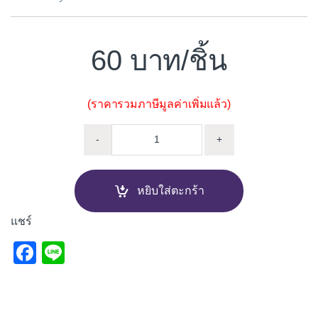
60
/ชิ้น
(ราคารวมภาษีมูลค่าเพิ่มแล้ว)
ดอกสว่านเจาะคอนกรีต ก้านโรตา
-
+
หยิบใส่ตะกร้า
แชร์
F
Li
a
n
c
e