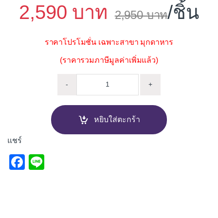
2,590
/ชิ้น
2,950
ราคาโปรโมชั่น เฉพาะสาขา มุกดาหาร
(ราคารวมภาษีมูลค่าเพิ่มแล้ว)
สุขภัณฑ์สองชิ้น COTTO BOOM C1
-
+
หยิบใส่ตะกร้า
แชร์
F
Li
a
n
c
e
e