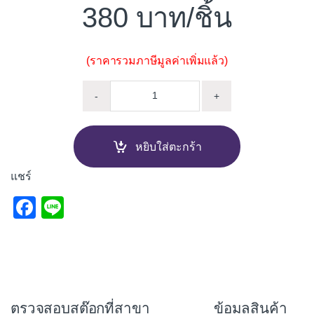
380
/ชิ้น
(ราคารวมภาษีมูลค่าเพิ่มแล้ว)
อุปกรณ์ตั้งเวลา ดิจิตอล ANZENS
-
+
หยิบใส่ตะกร้า
แชร์
F
Li
a
n
c
e
e
b
ตรวจสอบสต๊อกที่สาขา
ข้อมูลสินค้า