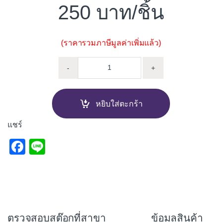
250
/ชิ้น
(ราคารวมภาษีมูลค่าเพิ่มแล้ว)
เต้ารับสำเร็จรูป กราวด์คู่ 4 ช่อ
-
+
หยิบใส่ตะกร้า
แชร์
F
Li
a
n
c
e
e
b
ตรวจสอบสต๊อกที่สาขา
ข้อมูลสินค้า