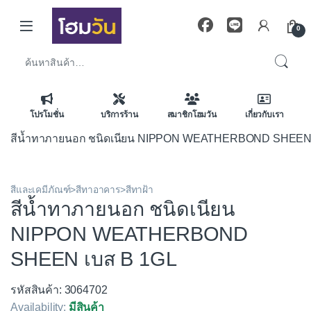
Skip to navigation
Skip to content
0
ค้นหา:
โปรโมชั่น
บริการร้าน
สมาชิกโฮมวัน
เกี่ยวกับเรา
สีน้ำทาภายนอก ชนิดเนียน NIPPON WEATHERBOND SHEEN 
สีและเคมีภัณฑ์>สีทาอาคาร>สีทาฝ้า
สีน้ำทาภายนอก ชนิดเนียน
NIPPON WEATHERBOND
SHEEN เบส B 1GL
รหัสสินค้า: 3064702
Availability:
มีสินค้า