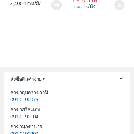
1,500
2,490
/ถัง
/ถัง
1,605
สั่งซื้อสินค้าง่าย ๆ
สาขาอุบลราชธานี
091-0190076
สาขาศรีสะเกษ
091-0190104
สาขามุกดาหาร
091-0190290