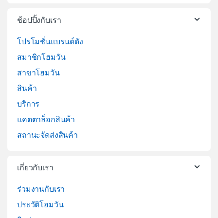
ช้อปปิ้งกับเรา
โปรโมชั่นแบรนด์ดัง
สมาชิกโฮมวัน
สาขาโฮมวัน
สินค้า
บริการ
แคตตาล็อกสินค้า
สถานะจัดส่งสินค้า
เกี่ยวกับเรา
ร่วมงานกับเรา
ประวัติโฮมวัน