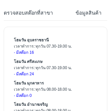
e
b
ตรวจสอบสต๊อกที่สาขา
ข้อมูลสินค้า
o
o
k
โฮมวัน อุบลราชธานี
เวลาทำการ: ทุกวัน 07.30-19.00 น.
- มีสต๊อก 16
โฮมวัน ศรีสะเกษ
เวลาทำการ: ทุกวัน 07.30-19.00 น.
- มีสต๊อก 24
โฮมวัน มุกดาหาร
เวลาทำการ: ทุกวัน 08.00-18.00 น.
- มีสต๊อก 0
โฮมวัน อำนาจเจริญ
เวลาทำการ: ทุกวัน 08.00-18.00 น.