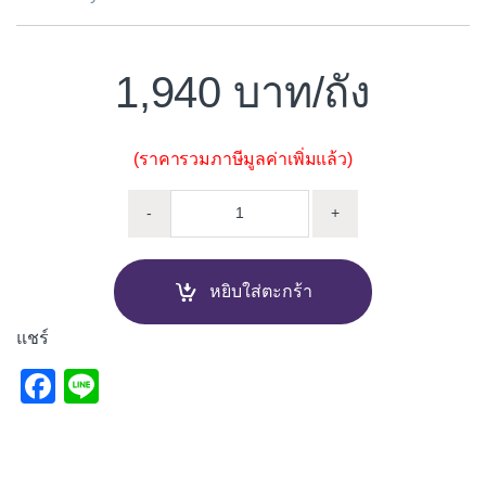
1,940
/ถัง
(ราคารวมภาษีมูลค่าเพิ่มแล้ว)
สีน้ำทาภายนอก ชนิดเนียน NIP
-
+
หยิบใส่ตะกร้า
แชร์
F
Li
a
n
c
e