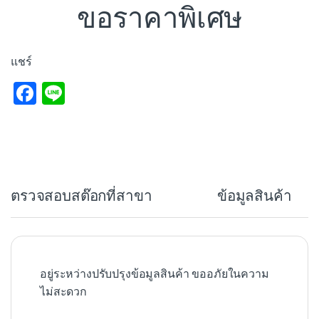
ขอราคาพิเศษ
แชร์
F
Li
a
n
c
e
e
b
ตรวจสอบสต๊อกที่สาขา
ข้อมูลสินค้า
o
o
k
อยู่ระหว่างปรับปรุงข้อมูลสินค้า ขออภัยในความ
ไม่สะดวก