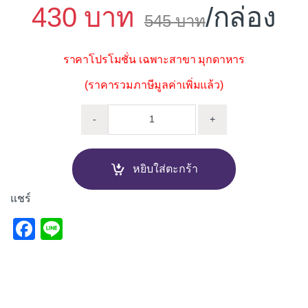
430
/กล่อง
545
ราคาโปรโมชั่น เฉพาะสาขา มุกดาหาร
(ราคารวมภาษีมูลค่าเพิ่มแล้ว)
FT EASTMAN 24"X24" PQ6382 เท
-
+
หยิบใส่ตะกร้า
แชร์
F
Li
a
n
c
e
e