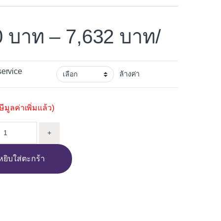
0
–
7,632
/
service
ล้างค่า
มูลค่าเพิ่มแล้ว)
แก๊ส 2 หัว ELECTROLUX EHG7230BE 78CM quantity
+
หยิบใส่ตะกร้า
i
n