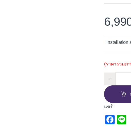
6,99
Installation 
(ราคารวมภาษี
เตาฝัง
-
แชร์
F
L
a