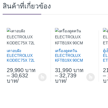
สินค้าที่เกี่ยวข้อง
เตาอบฝัง
เครื่องดูดควัน
ตู้
ELECTROLUX
ELECTROLUX
E
KODEC75X 72L
KFTB19X 90CM
ET
29,990
31,990
2
–
30,632
–
32,739
–
/
/
This product has multiple variants. The options may be chos
This product has multiple varia
Thi