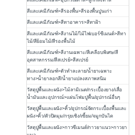
สีและเคมีภัณฑ์>สีรองพื้น>สีรองพื้นปูนเก่า
สีและเคมีภัณฑ์>สีทาอาคาร>สีทาฝ้า
สีและเคมีภัณฑ์>สีงานไม้/ไม้ไฟเบอร์ซีเมนต์>สีทา
ไม้/สีย้อมไม้/สีรองพื้นไม้
สีและเคมีภัณฑ์>สีงานเฉพาะ/สีเคลือบพิเศษ/สี
อุตสาหกรรม/สีสเปรย์>สีสเปรย์
สีและเคมีภัณฑ์>ตัวทำละลาย/น้ำยาเฉพาะ
ทาง>น้ำยาลอกสี/น้ำยาแปลงสภาพสนิม
วัสดุปูพื้นและผนัง>ไม้ลามิเนต/กระเบื้องยาง/เสื่อ
น้ำมันและอุปกรณ์>แผ่นโฟมปูพื้น/อุปกรณ์อื่นๆ
วัสดุปูพื้นและผนัง>คิ้ว/อุปกรณ์จัดกระเบื้องพื้นและ
ผนัง>คิ้ว/ตัวปิดมุม/กรุยเชิง/เซี้ยม/จมูกบันได
วัสดุปูพื้นและผนัง>กาวซีเมนต์/กาวยาแนว>กาวยา
แนว