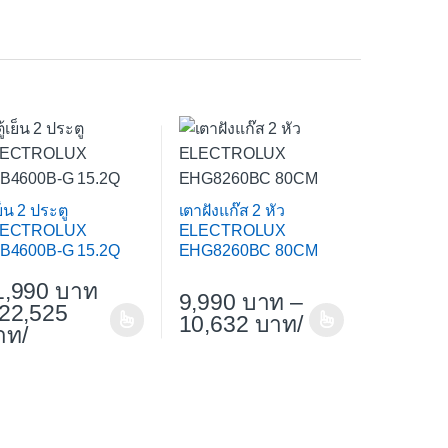
เย็น 2 ประตู
เตาฝังแก๊ส 2 หัว
LECTROLUX
ELECTROLUX
B4600B-G 15.2Q
EHG8260BC 80CM
1,990
9,990
–
22,525
10,632
/
/
en on the product page
nts. The options may be chosen on the product page
s product has multiple variants. The options may be chosen on t
This product has multiple variants. Th