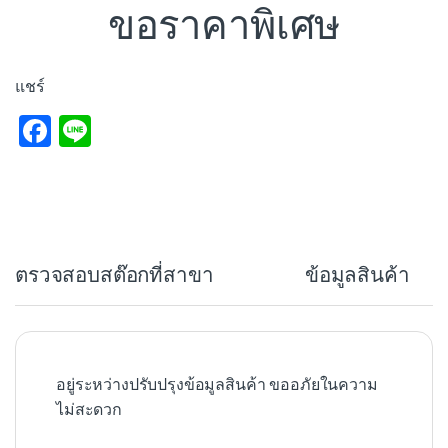
ขอราคาพิเศษ
แชร์
F
Li
a
n
c
e
e
b
ตรวจสอบสต๊อกที่สาขา
ข้อมูลสินค้า
o
o
k
อยู่ระหว่างปรับปรุงข้อมูลสินค้า ขออภัยในความ
ไม่สะดวก