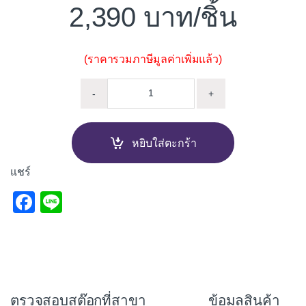
2,390
/ชิ้น
(ราคารวมภาษีมูลค่าเพิ่มแล้ว)
เตาแก๊สตั้งโต๊ะ 2G EVE HP75-2Q
-
+
หยิบใส่ตะกร้า
แชร์
F
Li
a
n
c
e
e
b
ตรวจสอบสต๊อกที่สาขา
ข้อมูลสินค้า