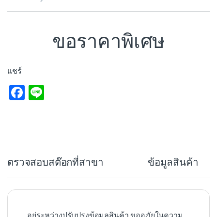
ขอราคาพิเศษ
แชร์
F
Li
a
n
c
e
e
b
ตรวจสอบสต๊อกที่สาขา
ข้อมูลสินค้า
o
o
k
อยู่ระหว่างปรับปรุงข้อมูลสินค้า ขออภัยในความ