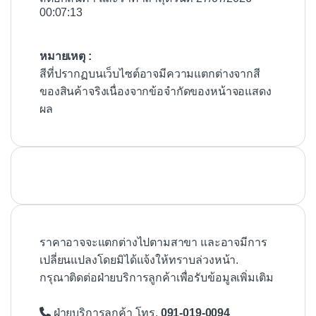
00:07:13
หมายเหตุ :
สีที่ปรากฏบนเว็บไซต์อาจมีความแตกต่างจากสี
ของสินค้าจริงเนื่องจากข้อจำกัดของหน้าจอแสดง
ผล
ราคาอาจจะแตกต่างไปตามสาขา และอาจมีการ
เปลี่ยนแปลงโดยมิได้แจ้งให้ทราบล่วงหน้า.
กรุณาติดต่อฝ่ายบริการลูกค้าเพื่อรับข้อมูลเพิ่มเติม
ฝ่ายบริการลูกค้า โทร.
091-019-0094