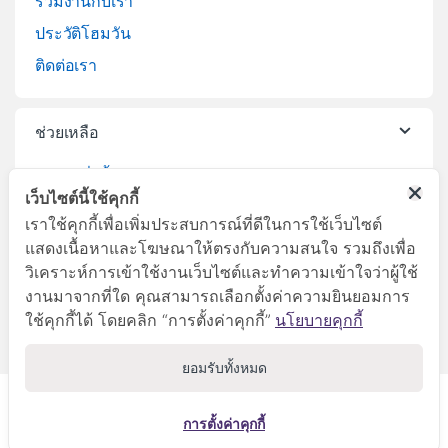
ร่วมงานกับเรา
ประวัติโฮมวัน
ติดต่อเรา
ช่วยเหลือ
วิธีการสั่งซื้อสินค้า
เว็บไซต์นี้ใช้คุกกี้
บริการจัดส่งสินค้า
เราใช้คุกกี้เพื่อเพิ่มประสบการณ์ที่ดีในการใช้เว็บไซต์
เปลี่ยนคืนสินค้า
แสดงเนื้อหาและโฆษณาให้ตรงกับความสนใจ รวมถึงเพื่อ
วิเคราะห์การเข้าใช้งานเว็บไซต์และทำความเข้าใจว่าผู้ใช้
งานมาจากที่ใด คุณสามารถเลือกตั้งค่าความยินยอมการ
ใช้คุกกี้ได้ โดยคลิก “การตั้งค่าคุกกี้”
นโยบายคุกกี้
ยอมรับทั้งหมด
ลูกค้าสัมพันธ์
การตั้งค่าคุกกี้
045-281999