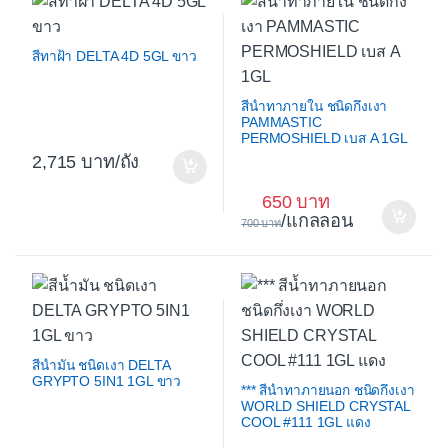
สีทาฝ้า DELTA 4D 5GL ขาว
สีน้ำทาภายใน ชนิดกึ่งเงา
PAMMASTIC
PERMOSHIELD เบส A 1GL
2,715
/ถัง
650
/แกลลอน
700
สีน้ำมัน ชนิดเงา DELTA
GRYPTO 5IN1 1GL ขาว
*** สีน้ำทาภายนอก ชนิดกึ่งเงา
WORLD SHIELD CRYSTAL
COOL #111 1GL แดง