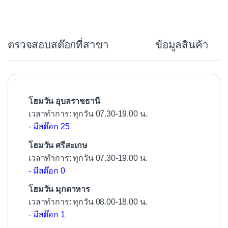
c
e
e
b
ตรวจสอบสต๊อกที่สาขา
ข้อมูลสินค้า
o
o
k
โฮมวัน อุบลราชธานี
เวลาทำการ: ทุกวัน 07.30-19.00 น.
- มีสต๊อก 25
โฮมวัน ศรีสะเกษ
เวลาทำการ: ทุกวัน 07.30-19.00 น.
- มีสต๊อก 0
โฮมวัน มุกดาหาร
เวลาทำการ: ทุกวัน 08.00-18.00 น.
- มีสต๊อก 1