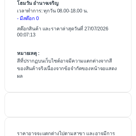
โฮมวัน อำนาจเจริญ
เวลาทำการ: ทุกวัน 08.00-18.00 น.
- มีสต๊อก 0
สต๊อกสินค้า และราคาล่าสุดวันที่ 27/07/2026
00:07:13
หมายเหตุ :
สีที่ปรากฏบนเว็บไซต์อาจมีความแตกต่างจากสี
ของสินค้าจริงเนื่องจากข้อจำกัดของหน้าจอแสดง
ผล
ราคาอาจจะแตกต่างไปตามสาขา และอาจมีการ