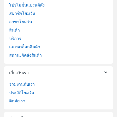
โปรโมชั่นแบรนด์ดัง
สมาชิกโฮมวัน
สาขาโฮมวัน
สินค้า
บริการ
แคตตาล็อกสินค้า
สถานะจัดส่งสินค้า
เกี่ยวกับเรา
ร่วมงานกับเรา
ประวัติโฮมวัน
ติดต่อเรา