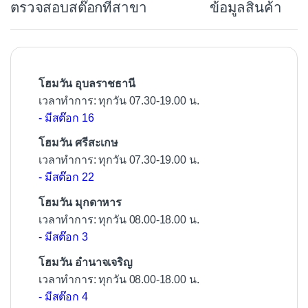
ตรวจสอบสต๊อกที่สาขา
ข้อมูลสินค้า
o
o
k
โฮมวัน อุบลราชธานี
เวลาทำการ: ทุกวัน 07.30-19.00 น.
- มีสต๊อก 16
โฮมวัน ศรีสะเกษ
เวลาทำการ: ทุกวัน 07.30-19.00 น.
- มีสต๊อก 22
โฮมวัน มุกดาหาร
เวลาทำการ: ทุกวัน 08.00-18.00 น.
- มีสต๊อก 3
โฮมวัน อำนาจเจริญ
เวลาทำการ: ทุกวัน 08.00-18.00 น.
- มีสต๊อก 4