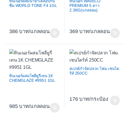
ทินเนอร์ผสมน้ำยาเคลือบกัน
ทินเนอร์ WAVECO
ซึม WORLD TONE F4 1GL
PREMIUM 5 ดาว
2.3KG(แกลลอน)
386
/แกลลอน
369
/แกลลอน
สเปรย์กำจัดปลวก โฟม เชนได
ร้ท์ 250CC
ทินเนอร์ผสมโพลียูรีเทน 1K
CHEMGLAZE #9951 1GL
176
/กระป๋อง
985
/แกลลอน