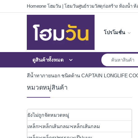
Skip to navigation
Skip to content
Homeone โฮมวัน | โฮมวันศูนย์รวมวัสดุก่อสร้าง ห้องน้ำ ห้อ
โปรโมชั่น
ดูสินค้าทั้งหมด
สีน้ำทาภายนอก ชนิดด้าน CAPTAIN LONGLIFE CO
หมวดหมู่สินค้า
ยังไม่ถูกจัดหมวดหมู่
เหล็ก>เหล็กเส้นกลม>เหล็กเส้นกลม
เหล็ก>เหล็กรูปพรรณ>แป๊ปแบน