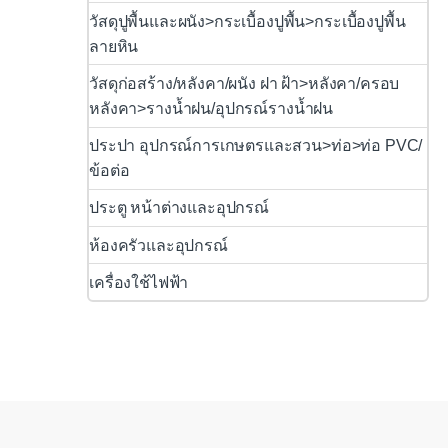
วัสดุปูพื้นและผนัง>กระเบื้องปูพื้น>กระเบื้องปูพื้น
ลายหิน
วัสดุก่อสร้าง/หลังคา/ผนัง ฝา ฝ้า>หลังคา/ครอบ
หลังคา>รางน้ำฝน/อุปกรณ์รางน้ำฝน
ประปา อุปกรณ์การเกษตรและสวน>ท่อ>ท่อ PVC/
ข้อต่อ
ประตู หน้าต่างและอุปกรณ์
ห้องครัวและอุปกรณ์
เครื่องใช้ไฟฟ้า