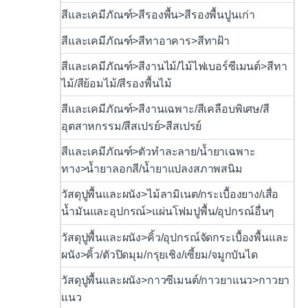
สีและเคมีภัณฑ์>สีรองพื้น>สีรองพื้นปูนเก่า
สีและเคมีภัณฑ์>สีทาอาคาร>สีทาฝ้า
สีและเคมีภัณฑ์>สีงานไม้/ไม้ไฟเบอร์ซีเมนต์>สีทา
ไม้/สีย้อมไม้/สีรองพื้นไม้
สีและเคมีภัณฑ์>สีงานเฉพาะ/สีเคลือบพิเศษ/สี
อุตสาหกรรม/สีสเปรย์>สีสเปรย์
สีและเคมีภัณฑ์>ตัวทำละลาย/น้ำยาเฉพาะ
ทาง>น้ำยาลอกสี/น้ำยาแปลงสภาพสนิม
วัสดุปูพื้นและผนัง>ไม้ลามิเนต/กระเบื้องยาง/เสื่อ
น้ำมันและอุปกรณ์>แผ่นโฟมปูพื้น/อุปกรณ์อื่นๆ
วัสดุปูพื้นและผนัง>คิ้ว/อุปกรณ์จัดกระเบื้องพื้นและ
ผนัง>คิ้ว/ตัวปิดมุม/กรุยเชิง/เซี้ยม/จมูกบันได
วัสดุปูพื้นและผนัง>กาวซีเมนต์/กาวยาแนว>กาวยา
แนว