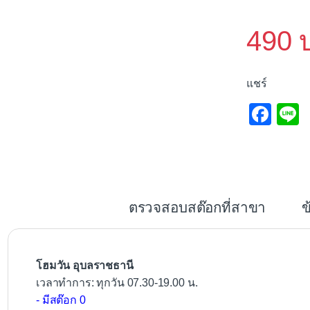
490
แชร์
F
L
a
c
e
b
ตรวจสอบสต๊อกที่สาขา
ข
o
o
k
โฮมวัน อุบลราชธานี
เวลาทำการ: ทุกวัน 07.30-19.00 น.
- มีสต๊อก 0