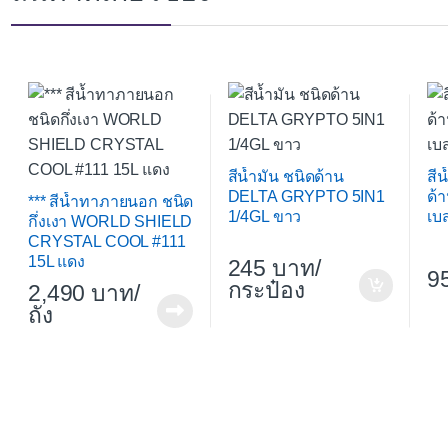
สีน้ำมัน ชนิดด้าน
สี
DELTA GRYPTO 5IN1
ด้
*** สีน้ำทาภายนอก ชนิด
1/4GL ขาว
เบ
กึ่งเงา WORLD SHIELD
CRYSTAL COOL #111
15L แดง
245
/
9
กระป๋อง
2,490
/
ถัง