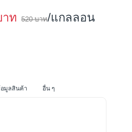
/แกลลอน
520
i
n
e
้อมูลสินค้า
อื่น ๆ