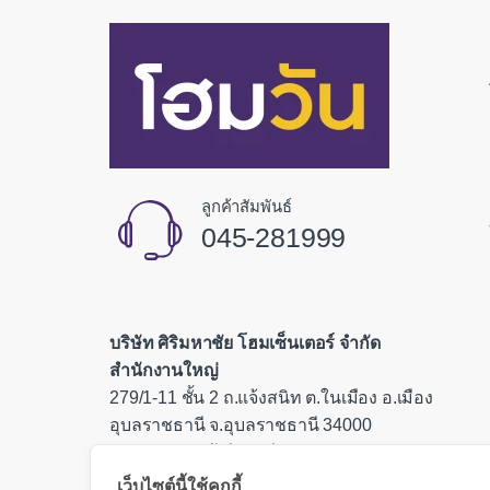
ลูกค้าสัมพันธ์
045-281999
บริษัท ศิริมหาชัย โฮมเซ็นเตอร์ จำกัด
สำนักงานใหญ่
279/1-11 ชั้น 2 ถ.แจ้งสนิท ต.ในเมือง อ.เมือง
อุบลราชธานี จ.อุบลราชธานี 34000
เลขประจำตัวผู้เสียภาษี 0335554000085
เว็บไซต์นี้ใช้คุกกี้