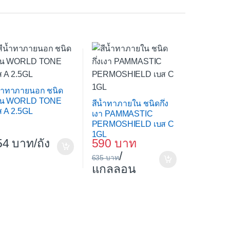
น้ำทาภายนอก ชนิด
าน WORLD TONE
สีน้ำทาภายใน ชนิดกึ่ง
ส A 2.5GL
เงา PAMMASTIC
PERMOSHIELD เบส C
1GL
54
/ถัง
590
/
635
แกลลอน