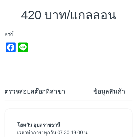
420
/แกลลอน
แชร์
F
Li
a
n
c
e
e
b
ตรวจสอบสต๊อกที่สาขา
ข้อมูลสินค้า
o
o
k
โฮมวัน อุบลราชธานี
เวลาทำการ: ทุกวัน 07.30-19.00 น.