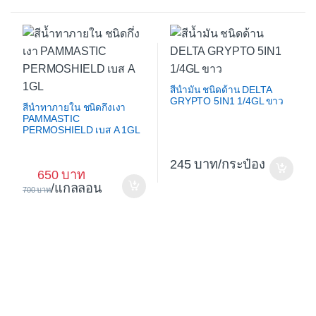
สีน้ำมัน ชนิดด้าน DELTA
GRYPTO 5IN1 1/4GL ขาว
สีน้ำทาภายใน ชนิดกึ่งเงา
PAMMASTIC
PERMOSHIELD เบส A 1GL
245
/กระป๋อง
650
/แกลลอน
700