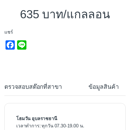
635
/แกลลอน
แชร์
F
Li
a
n
c
e
e
b
ตรวจสอบสต๊อกที่สาขา
ข้อมูลสินค้า
o
o
k
โฮมวัน อุบลราชธานี
เวลาทำการ: ทุกวัน 07.30-19.00 น.