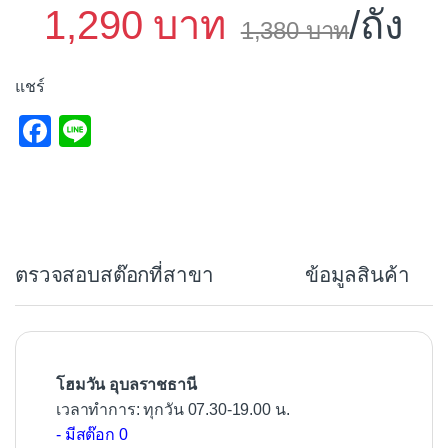
1,290
/ถัง
1,380
แชร์
F
Li
a
n
c
e
e
b
ตรวจสอบสต๊อกที่สาขา
ข้อมูลสินค้า
o
o
k
โฮมวัน อุบลราชธานี
เวลาทำการ: ทุกวัน 07.30-19.00 น.
- มีสต๊อก 0