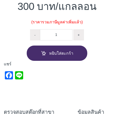
300
/แกลลอน
(ราคารวมภาษีมูลค่าเพิ่มแล้ว)
สีรองพื้นปูนใหม่ CAPTAIN MARK
-
+
หยิบใส่ตะกร้า
แชร์
F
Li
a
n
c
e
e
b
ตรวจสอบสต๊อกที่สาขา
ข้อมูลสินค้า