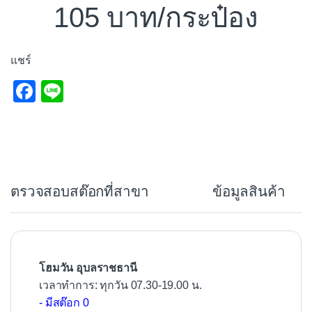
105
/กระป๋อง
แชร์
F
Li
a
n
c
e
e
b
ตรวจสอบสต๊อกที่สาขา
ข้อมูลสินค้า
o
o
k
โฮมวัน อุบลราชธานี
เวลาทำการ: ทุกวัน 07.30-19.00 น.
- มีสต๊อก 0