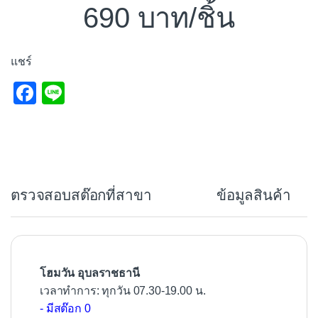
690
/ชิ้น
แชร์
F
Li
a
n
c
e
e
b
ตรวจสอบสต๊อกที่สาขา
ข้อมูลสินค้า
o
o
k
โฮมวัน อุบลราชธานี
เวลาทำการ: ทุกวัน 07.30-19.00 น.
- มีสต๊อก 0