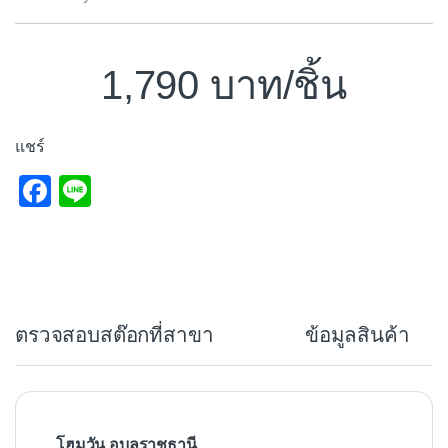
1,790
/ชิ้น
แชร์
F
Li
a
n
c
e
e
b
ตรวจสอบสต๊อกที่สาขา
ข้อมูลสินค้า
o
o
k
โฮมวัน อุบลราชธานี