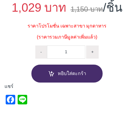
1,029
/ชิ้น
1,150
ราคาโปรโมชั่น เฉพาะสาขา มุกดาหาร
(ราคารวมภาษีมูลค่าเพิ่มแล้ว)
วงกบประตู UPVC POLYWOOD RE
-
+
หยิบใส่ตะกร้า
แชร์
F
Li
a
n
c
e
e