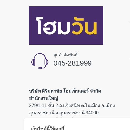
ลูกค้าสัมพันธ์
045-281999
บริษัท ศิริมหาชัย โฮมเซ็นเตอร์ จำกัด
สำนักงานใหญ่
279/1-11 ชั้น 2 ถ.แจ้งสนิท ต.ในเมือง อ.เมือง
อุบลราชธานี จ.อุบลราชธานี 34000
เลขประจำตัวผู้เสียภาษี 0335554000085
เว็บไซต์นี้ใช้คุกกี้