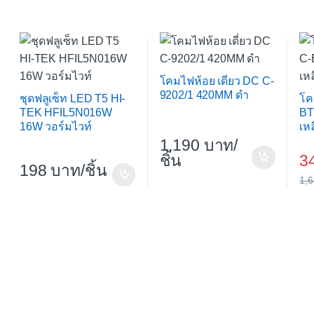
โคมไฟห้อย เดี่ยว DC C-
9202/1 420MM ดำ
ชุดฟลูเซ็ท LED T5 HI-
โค
TEK HFIL5N016W
BT
16W วอร์มไวท์
เห
1,190
/
ชิ้น
3
198
/ชิ้น
1,