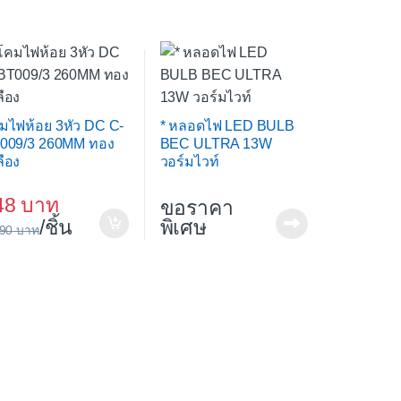
มไฟห้อย 3หัว DC C-
* หลอดไฟ LED BULB
009/3 260MM ทอง
BEC ULTRA 13W
ลือง
วอร์มไวท์
48
ขอราคา
/ชิ้น
พิเศษ
690