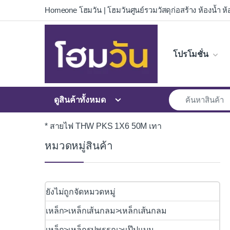
Skip to navigation
Skip to content
Homeone โฮมวัน | โฮมวันศูนย์รวมวัสดุก่อสร้าง ห้องน้ำ ห้อ
โปรโมชั่น
ดูสินค้าทั้งหมด
* สายไฟ THW PKS 1X6 50M เทา
หมวดหมู่สินค้า
ยังไม่ถูกจัดหมวดหมู่
เหล็ก>เหล็กเส้นกลม>เหล็กเส้นกลม
เหล็ก>เหล็กรูปพรรณ>แป๊ปแบน