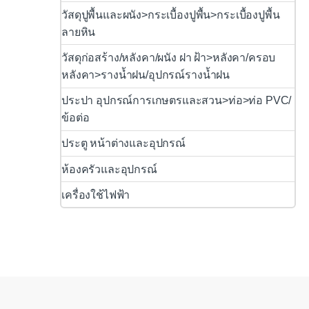
วัสดุปูพื้นและผนัง>กระเบื้องปูพื้น>กระเบื้องปูพื้น
ลายหิน
วัสดุก่อสร้าง/หลังคา/ผนัง ฝา ฝ้า>หลังคา/ครอบ
หลังคา>รางน้ำฝน/อุปกรณ์รางน้ำฝน
ประปา อุปกรณ์การเกษตรและสวน>ท่อ>ท่อ PVC/
ข้อต่อ
ประตู หน้าต่างและอุปกรณ์
ห้องครัวและอุปกรณ์
เครื่องใช้ไฟฟ้า