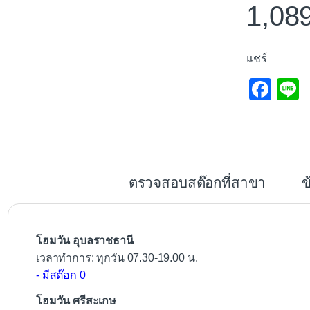
1,08
แชร์
F
L
a
c
e
b
ตรวจสอบสต๊อกที่สาขา
ข
o
o
k
โฮมวัน อุบลราชธานี
เวลาทำการ: ทุกวัน 07.30-19.00 น.
- มีสต๊อก 0
โฮมวัน ศรีสะเกษ