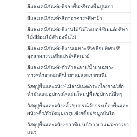
สีและเคมีภัณฑ์>สีรองพื้น>สีรองพื้นปูนเก่า
สีและเคมีภัณฑ์>สีทาอาคาร>สีทาฝ้า
สีและเคมีภัณฑ์>สีงานไม้/ไม้ไฟเบอร์ซีเมนต์>สีทา
ไม้/สีย้อมไม้/สีรองพื้นไม้
สีและเคมีภัณฑ์>สีงานเฉพาะ/สีเคลือบพิเศษ/สี
อุตสาหกรรม/สีสเปรย์>สีสเปรย์
สีและเคมีภัณฑ์>ตัวทำละลาย/น้ำยาเฉพาะ
ทาง>น้ำยาลอกสี/น้ำยาแปลงสภาพสนิม
วัสดุปูพื้นและผนัง>ไม้ลามิเนต/กระเบื้องยาง/เสื่อ
น้ำมันและอุปกรณ์>แผ่นโฟมปูพื้น/อุปกรณ์อื่นๆ
วัสดุปูพื้นและผนัง>คิ้ว/อุปกรณ์จัดกระเบื้องพื้นและ
ผนัง>คิ้ว/ตัวปิดมุม/กรุยเชิง/เซี้ยม/จมูกบันได
วัสดุปูพื้นและผนัง>กาวซีเมนต์/กาวยาแนว>กาวยา
แนว