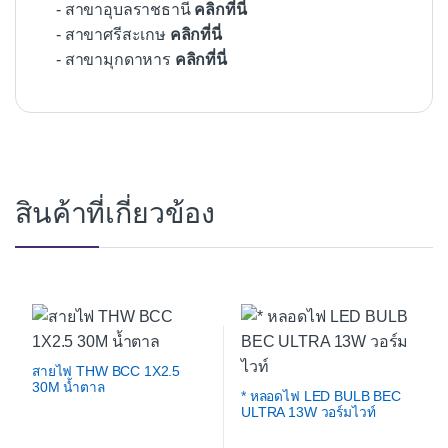
- สาขาอุบลราชธานี
คลิกที่นี่
- สาขาศรีสะเกษ
คลิกที่นี่
- สาขามุกดาหาร
คลิกที่นี่
สินค้าที่เกี่ยวข้อง
สายไฟ THW BCC 1X2.5
30M น้ำตาล
* หลอดไฟ LED BULB BEC
ULTRA 13W วอร์มไวท์