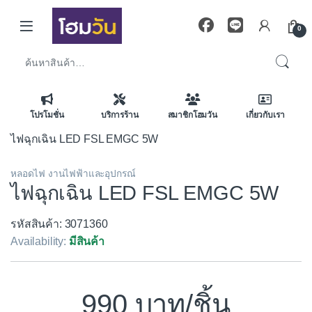
Skip to navigation
Skip to content
0
ค้นหา:
โปรโมชั่น
บริการร้าน
สมาชิกโฮมวัน
เกี่ยวกับเรา
ไฟฉุกเฉิน LED FSL EMGC 5W
หลอดไฟ งานไฟฟ้าและอุปกรณ์
ไฟฉุกเฉิน LED FSL EMGC 5W
รหัสสินค้า: 3071360
Availability:
มีสินค้า
990
/ชิ้น