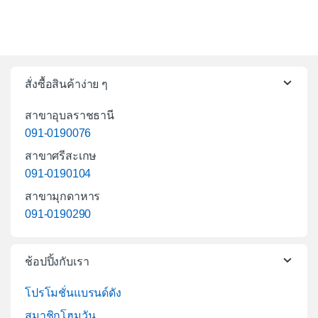
สั่งซื้อสินค้าง่าย ๆ
สาขาอุบลราชธานี
091-0190076
สาขาศรีสะเกษ
091-0190104
สาขามุกดาหาร
091-0190290
ช้อปปิ้งกับเรา
โปรโมชั่นแบรนด์ดัง
สมาชิกโฮมวัน