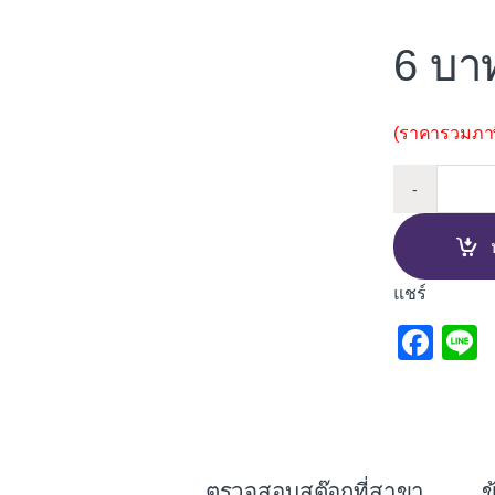
6
(ราคารวมภาษี
ข้อต่อต
-
แชร์
F
L
a
c
e
b
ตรวจสอบสต๊อกที่สาขา
ข