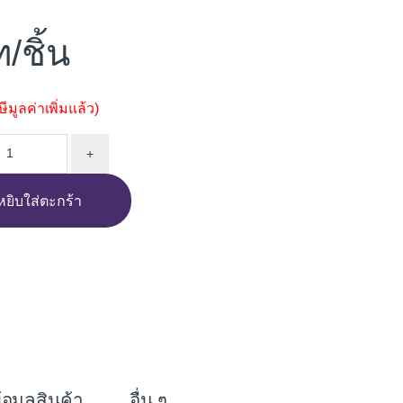
/ชิ้น
มูลค่าเพิ่มแล้ว)
รง ร้อยสาย ZEBERG 16MM (3/8") ขาว quantity
+
หยิบใส่ตะกร้า
i
n
e
้อมูลสินค้า
อื่น ๆ