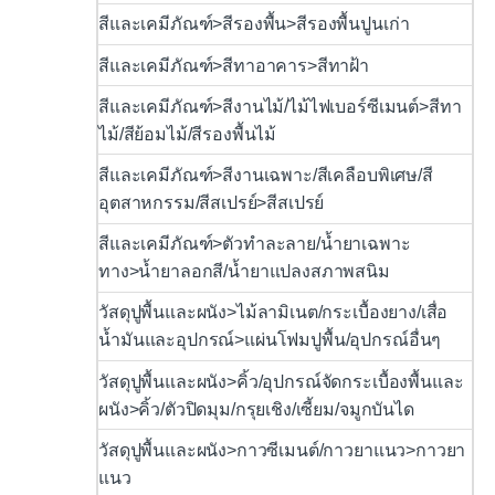
สีและเคมีภัณฑ์>สีรองพื้น>สีรองพื้นปูนเก่า
สีและเคมีภัณฑ์>สีทาอาคาร>สีทาฝ้า
สีและเคมีภัณฑ์>สีงานไม้/ไม้ไฟเบอร์ซีเมนต์>สีทา
ไม้/สีย้อมไม้/สีรองพื้นไม้
สีและเคมีภัณฑ์>สีงานเฉพาะ/สีเคลือบพิเศษ/สี
อุตสาหกรรม/สีสเปรย์>สีสเปรย์
สีและเคมีภัณฑ์>ตัวทำละลาย/น้ำยาเฉพาะ
ทาง>น้ำยาลอกสี/น้ำยาแปลงสภาพสนิม
วัสดุปูพื้นและผนัง>ไม้ลามิเนต/กระเบื้องยาง/เสื่อ
น้ำมันและอุปกรณ์>แผ่นโฟมปูพื้น/อุปกรณ์อื่นๆ
วัสดุปูพื้นและผนัง>คิ้ว/อุปกรณ์จัดกระเบื้องพื้นและ
ผนัง>คิ้ว/ตัวปิดมุม/กรุยเชิง/เซี้ยม/จมูกบันได
วัสดุปูพื้นและผนัง>กาวซีเมนต์/กาวยาแนว>กาวยา
แนว