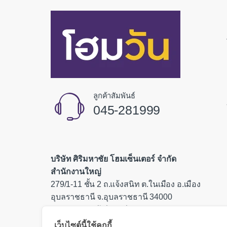
ลูกค้าสัมพันธ์
045-281999
บริษัท ศิริมหาชัย โฮมเซ็นเตอร์ จำกัด
สำนักงานใหญ่
279/1-11 ชั้น 2 ถ.แจ้งสนิท ต.ในเมือง อ.เมือง
อุบลราชธานี จ.อุบลราชธานี 34000
เลขประจำตัวผู้เสียภาษี 0335554000085
เว็บไซต์นี้ใช้คุกกี้