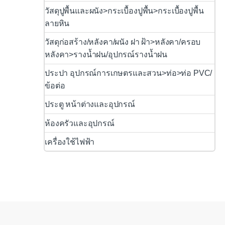
วัสดุปูพื้นและผนัง>กระเบื้องปูพื้น>กระเบื้องปูพื้น
ลายหิน
วัสดุก่อสร้าง/หลังคา/ผนัง ฝา ฝ้า>หลังคา/ครอบ
หลังคา>รางน้ำฝน/อุปกรณ์รางน้ำฝน
ประปา อุปกรณ์การเกษตรและสวน>ท่อ>ท่อ PVC/
ข้อต่อ
ประตู หน้าต่างและอุปกรณ์
ห้องครัวและอุปกรณ์
เครื่องใช้ไฟฟ้า