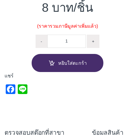
8
/ชิ้น
(ราคารวมภาษีมูลค่าเพิ่มแล้ว)
ข้อต่อเข้ากล่อง ร้อยสาย ZEBERG
-
+
หยิบใส่ตะกร้า
แชร์
F
Li
a
n
c
e
e
b
ตรวจสอบสต๊อกที่สาขา
ข้อมูลสินค้า