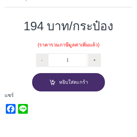
194
/กระป๋อง
(ราคารวมภาษีมูลค่าเพิ่มแล้ว)
สีน้ำมัน ชนิดด้าน NIPPON VINIL
-
+
หยิบใส่ตะกร้า
แชร์
F
Li
a
n
c
e