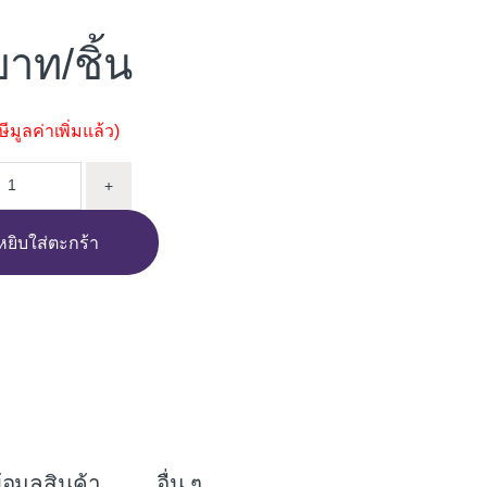
/ชิ้น
มูลค่าเพิ่มแล้ว)
อน้ำ OTTO EI-606 2000W คละสี quantity
+
หยิบใส่ตะกร้า
i
n
e
้อมูลสินค้า
อื่น ๆ