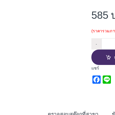
585
(ราคารวมภาษี
เตารีดไ
-
แชร์
F
L
a
c
e
b
ตรวจสอบสต๊อกที่สาขา
ข