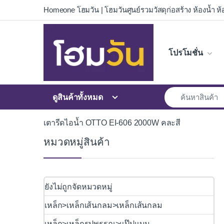
Skip to navigation
Skip to content
Homeone โฮมวัน | โฮมวันศูนย์รวมวัสดุก่อสร้าง ห้องน้ำ ห้อ
โปรโมชั่น
ดูสินค้าทั้งหมด
เตารีดไอน้ำ OTTO EI-606 2000W คละสี
หมวดหมู่สินค้า
ยังไม่ถูกจัดหมวดหมู่
เหล็ก>เหล็กเส้นกลม>เหล็กเส้นกลม
เหล็ก>เหล็กรูปพรรณ>แป๊ปแบน