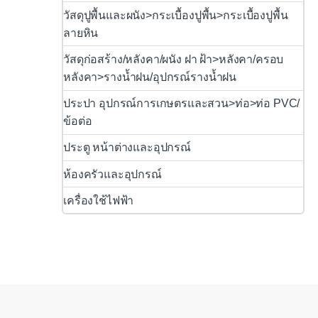
วัสดุปูพื้นและผนัง>กระเบื้องปูพื้น>กระเบื้องปูพื้น
ลายหิน
วัสดุก่อสร้าง/หลังคา/ผนัง ฝา ฝ้า>หลังคา/ครอบ
หลังคา>รางน้ำฝน/อุปกรณ์รางน้ำฝน
ประปา อุปกรณ์การเกษตรและสวน>ท่อ>ท่อ PVC/
ข้อต่อ
ประตู หน้าต่างและอุปกรณ์
ห้องครัวและอุปกรณ์
เครื่องใช้ไฟฟ้า