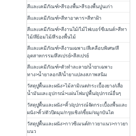
สีและเคมีภัณฑ์>สีรองพื้น>สีรองพื้นปูนเก่า
สีและเคมีภัณฑ์>สีทาอาคาร>สีทาฝ้า
สีและเคมีภัณฑ์>สีงานไม้/ไม้ไฟเบอร์ซีเมนต์>สีทา
ไม้/สีย้อมไม้/สีรองพื้นไม้
สีและเคมีภัณฑ์>สีงานเฉพาะ/สีเคลือบพิเศษ/สี
อุตสาหกรรม/สีสเปรย์>สีสเปรย์
สีและเคมีภัณฑ์>ตัวทำละลาย/น้ำยาเฉพาะ
ทาง>น้ำยาลอกสี/น้ำยาแปลงสภาพสนิม
วัสดุปูพื้นและผนัง>ไม้ลามิเนต/กระเบื้องยาง/เสื่อ
น้ำมันและอุปกรณ์>แผ่นโฟมปูพื้น/อุปกรณ์อื่นๆ
วัสดุปูพื้นและผนัง>คิ้ว/อุปกรณ์จัดกระเบื้องพื้นและ
ผนัง>คิ้ว/ตัวปิดมุม/กรุยเชิง/เซี้ยม/จมูกบันได
วัสดุปูพื้นและผนัง>กาวซีเมนต์/กาวยาแนว>กาวยา
แนว