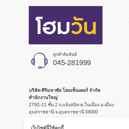
ลูกค้าสัมพันธ์
045-281999
บริษัท ศิริมหาชัย โฮมเซ็นเตอร์ จำกัด
สำนักงานใหญ่
279/1-11 ชั้น 2 ถ.แจ้งสนิท ต.ในเมือง อ.เมือง
อุบลราชธานี จ.อุบลราชธานี 34000
เลขประจำตัวผู้เสียภาษี 0335554000085
เว็บไซต์นี้ใช้คุกกี้