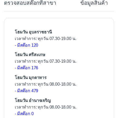
ตรวจสอบสต๊อกที่สาขา
ข้อมูลสินค้า
o
o
k
โฮมวัน อุบลราชธานี
เวลาทำการ: ทุกวัน 07.30-19.00 น.
- มีสต๊อก 120
โฮมวัน ศรีสะเกษ
เวลาทำการ: ทุกวัน 07.30-19.00 น.
- มีสต๊อก 176
โฮมวัน มุกดาหาร
เวลาทำการ: ทุกวัน 08.00-18.00 น.
- มีสต๊อก 479
โฮมวัน อำนาจเจริญ
เวลาทำการ: ทุกวัน 08.00-18.00 น.
- มีสต๊อก 0