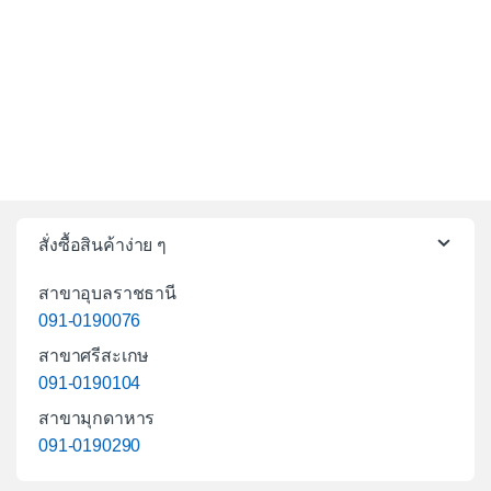
สั่งซื้อสินค้าง่าย ๆ
สาขาอุบลราชธานี
091-0190076
สาขาศรีสะเกษ
091-0190104
สาขามุกดาหาร
091-0190290