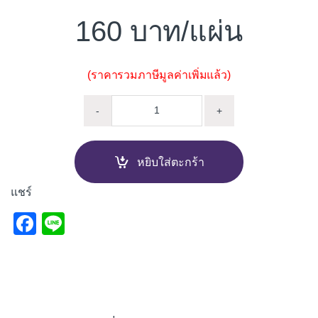
160
/แผ่น
(ราคารวมภาษีมูลค่าเพิ่มแล้ว)
ไม้ฝา ลายสัก SHERA 20X400X0.8
-
+
หยิบใส่ตะกร้า
แชร์
F
Li
a
n
c
e
e
b