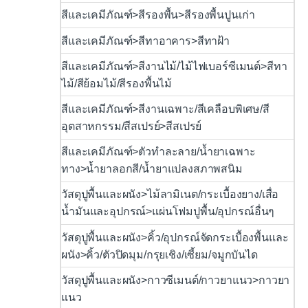
สีและเคมีภัณฑ์>สีรองพื้น>สีรองพื้นปูนเก่า
สีและเคมีภัณฑ์>สีทาอาคาร>สีทาฝ้า
สีและเคมีภัณฑ์>สีงานไม้/ไม้ไฟเบอร์ซีเมนต์>สีทา
ไม้/สีย้อมไม้/สีรองพื้นไม้
สีและเคมีภัณฑ์>สีงานเฉพาะ/สีเคลือบพิเศษ/สี
อุตสาหกรรม/สีสเปรย์>สีสเปรย์
สีและเคมีภัณฑ์>ตัวทำละลาย/น้ำยาเฉพาะ
ทาง>น้ำยาลอกสี/น้ำยาแปลงสภาพสนิม
วัสดุปูพื้นและผนัง>ไม้ลามิเนต/กระเบื้องยาง/เสื่อ
น้ำมันและอุปกรณ์>แผ่นโฟมปูพื้น/อุปกรณ์อื่นๆ
วัสดุปูพื้นและผนัง>คิ้ว/อุปกรณ์จัดกระเบื้องพื้นและ
ผนัง>คิ้ว/ตัวปิดมุม/กรุยเชิง/เซี้ยม/จมูกบันได
วัสดุปูพื้นและผนัง>กาวซีเมนต์/กาวยาแนว>กาวยา
แนว