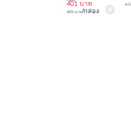
OM)
401
47
/กล่อง
459