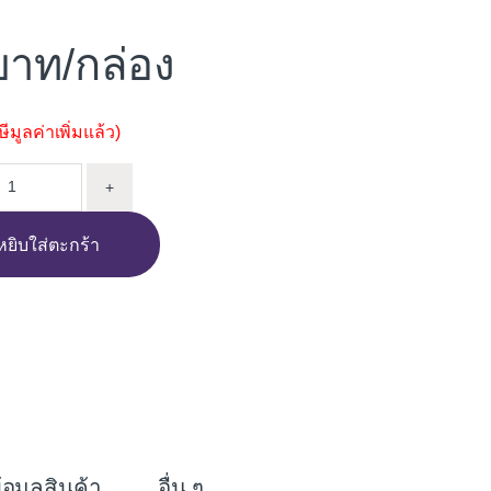
/กล่อง
มูลค่าเพิ่มแล้ว)
TO 10"X16" POEM ขาว A (GL) quantity
+
หยิบใส่ตะกร้า
i
n
e
้อมูลสินค้า
อื่น ๆ