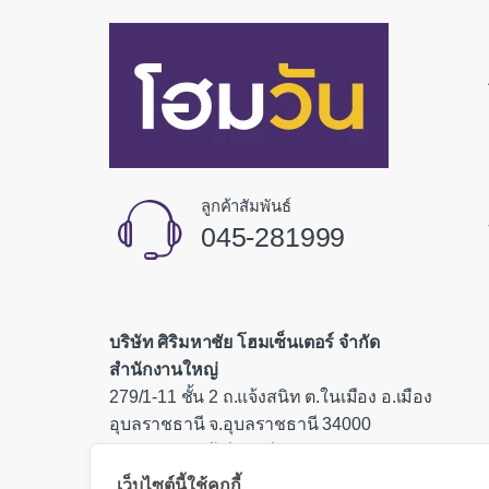
ลูกค้าสัมพันธ์
045-281999
บริษัท ศิริมหาชัย โฮมเซ็นเตอร์ จำกัด
สำนักงานใหญ่
279/1-11 ชั้น 2 ถ.แจ้งสนิท ต.ในเมือง อ.เมือง
อุบลราชธานี จ.อุบลราชธานี 34000
เลขประจำตัวผู้เสียภาษี 0335554000085
เว็บไซต์นี้ใช้คุกกี้