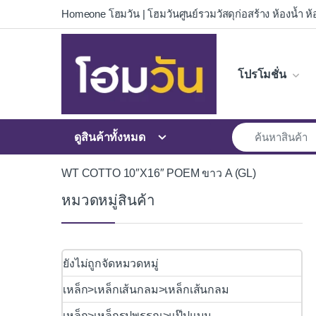
Skip to navigation
Skip to content
Homeone โฮมวัน | โฮมวันศูนย์รวมวัสดุก่อสร้าง ห้องน้ำ ห้อ
โปรโมชั่น
ดูสินค้าทั้งหมด
WT COTTO 10″X16″ POEM ขาว A (GL)
หมวดหมู่สินค้า
ยังไม่ถูกจัดหมวดหมู่
เหล็ก>เหล็กเส้นกลม>เหล็กเส้นกลม
เหล็ก>เหล็กรูปพรรณ>แป๊ปแบน