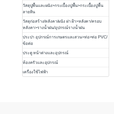
วัสดุปูพื้นและผนัง>กระเบื้องปูพื้น>กระเบื้องปูพื้น
ลายหิน
วัสดุก่อสร้าง/หลังคา/ผนัง ฝา ฝ้า>หลังคา/ครอบ
หลังคา>รางน้ำฝน/อุปกรณ์รางน้ำฝน
ประปา อุปกรณ์การเกษตรและสวน>ท่อ>ท่อ PVC/
ข้อต่อ
ประตู หน้าต่างและอุปกรณ์
ห้องครัวและอุปกรณ์
เครื่องใช้ไฟฟ้า