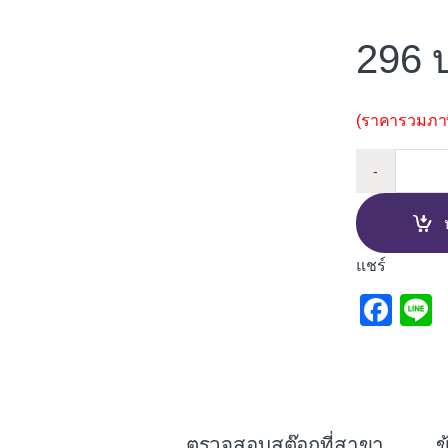
296
(ราคารวมภาษี
WT COT
-
แชร์
F
L
a
c
e
b
ตรวจสอบสต๊อกที่สาขา
ข